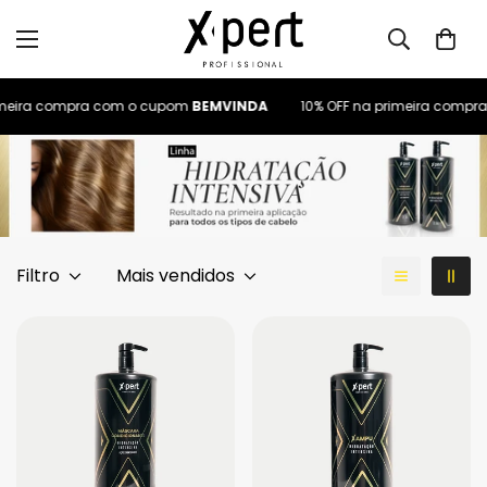
imeira compra com o cupom
BEMVINDA
10% OFF na primeira comp
Filtro
Mais vendidos