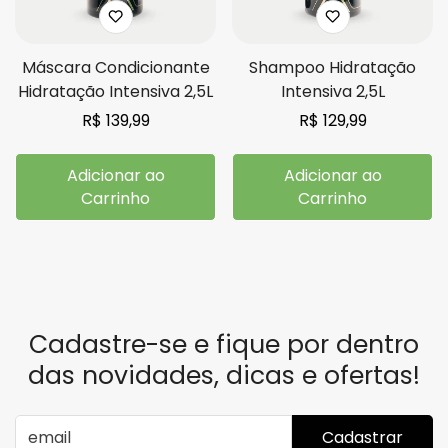
Máscara Condicionante
Shampoo Hidratação
Hidratação Intensiva 2,5L
Intensiva 2,5L
Preço
R$ 139,99
Preço
R$ 129,99
Confirm your age
regular
regular
Adicionar ao
Adicionar ao
Are you 18 years old or older?
Carrinho
Carrinho
No, I'm not
Yes, I am
Cadastre-se e fique por dentro
das novidades, dicas e ofertas!
Cadastrar